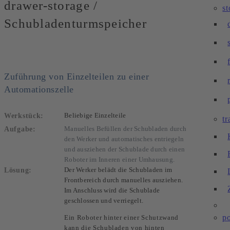
drawer-storage /
s
Schubladenturmspeicher
Zuführung von Einzelteilen zu einer
Automationszelle
Werkstück:
Beliebige Einzelteile
tr
Aufgabe:
Manuelles Befüllen der Schubladen durch
den Werker und automatisches entriegeln
und ausziehen der Schublade durch einen
Roboter im Inneren einer Umhausung.
Lösung:
Der Werker belädt die Schubladen im
Frontbereich durch manuelles ausziehen.
Im Anschluss wird die Schublade
geschlossen und verriegelt.
po
Ein Roboter hinter einer Schutzwand
kann die Schubladen von hinten