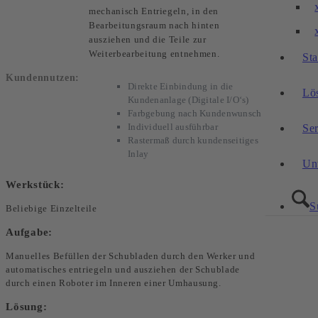
mechanisch Entriegeln, in den
Bearbeitungsraum nach hinten
ausziehen und die Teile zur
Weiterbearbeitung entnehmen.
St
Kundennutzen:
Direkte Einbindung in die
Lö
Kundenanlage (Digitale I/O‘s)
Farbgebung nach Kundenwunsch
Individuell ausführbar
Se
Rastermaß durch kundenseitiges
Inlay
Un
Werkstück:
S
Beliebige Einzelteile
Aufgabe:
Manuelles Befüllen der Schubladen durch den Werker und
automatisches entriegeln und ausziehen der Schublade
durch einen Roboter im Inneren einer Umhausung.
Lösung: