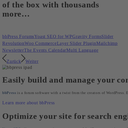
of the box with thousands
more…
bbPress Forums
Yoast SEO for WP
Gravity Forms
Slider
Revolution
Woo Commerce
Layer Slider Plugin
Mailchimp
Newsletter
The Events Calendar
Multi Language
Zurück
Weiter
Easily build and manage your co
bbPress
is a forum software with a twist from the creators of WordPress.
Learn more about bbPress
Optimize your site for search en