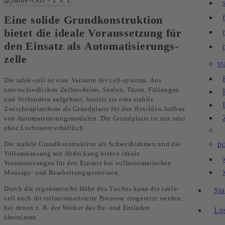
Eine solide Grundkonstruktion
bietet die ideale Voraussetzung für
den Einsatz als Auto­matisierungs­
zelle
tr
Die table-cell ist eine Variante der cell-systems. Aus
unterschiedlichen Zellmodulen, Säulen, Türen, Fül­lungen
und Verbindern aufgebaut, besitzt sie eine stabile
Zwischenplattform als Grundplatte für den flexiblen Aufbau
von Automatisierungs­modu­len. Die Grundplatte ist mit oder
ohne Lochraster erhält­lich.
po
Die stabile Grundkonstruk­tion als Schweiß­rahmen und die
Vollumhausung mit Abdeckung bieten ideale
Voraussetzungen für den Einsatz bei voll­auto­ma­tischen
Montage- und Bearbeitungs­prozessen.
Durch die ergonomische Höhe des Tisches kann die table-
St
cell auch für teilautomatisierte Prozesse eingesetzt werden,
bei denen z. B. der Werker das Be- und Entladen
Lö
übernimmt.