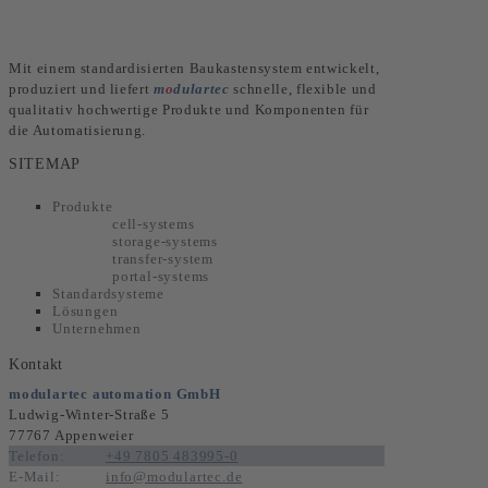
Mit einem standardisierten Baukastensystem entwickelt,
produziert und liefert
m
o
dulartec
schnelle, flexible und
qualitativ hochwertige Produkte und Komponenten für
die Automatisierung.
SITEMAP
Produkte
cell-systems
storage-systems
transfer-system
portal-systems
Standardsysteme
Lösungen
Unternehmen
Kontakt
modulartec automation GmbH
Ludwig-Winter-Straße 5
77767 Appenweier
Telefon:
+49 7805 483995-0
E-Mail:
info@modulartec.de