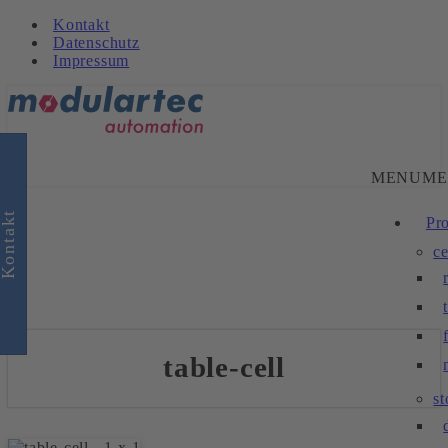
Kontakt
Datenschutz
Impressum
MENU
ME
Kontakt
Pr
ce
table-cell
s