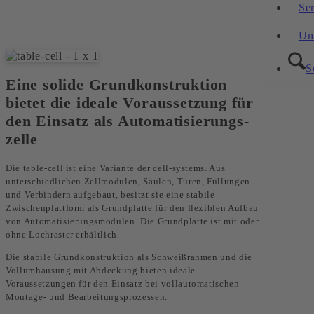
Se
Un
S
Eine solide Grundkonstruktion
bietet die ideale Voraussetzung für
den Einsatz als Auto­matisierungs­
zelle
Die table-cell ist eine Variante der cell-systems. Aus
unterschiedlichen Zellmodulen, Säulen, Türen, Fül­lungen
und Verbindern aufgebaut, besitzt sie eine stabile
Zwischenplattform als Grundplatte für den flexiblen Aufbau
von Automatisierungs­modu­len. Die Grundplatte ist mit oder
ohne Lochraster erhält­lich.
Die stabile Grundkonstruk­tion als Schweiß­rahmen und die
Vollumhausung mit Abdeckung bieten ideale
Voraussetzungen für den Einsatz bei voll­auto­ma­tischen
Montage- und Bearbeitungs­prozessen.