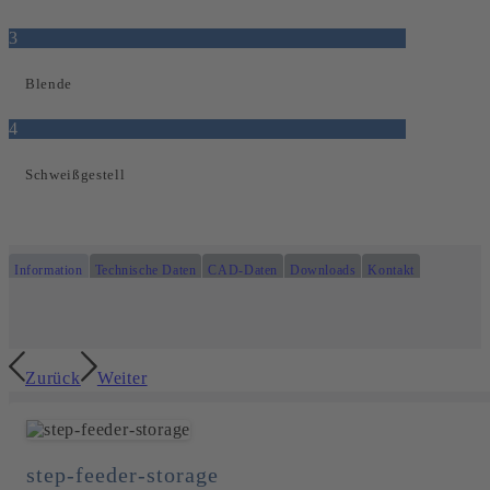
3
Blende
4
Schweißgestell
Information
Technische Daten
CAD-Daten
Downloads
Kontakt
Zurück
Weiter
step-feeder-storage