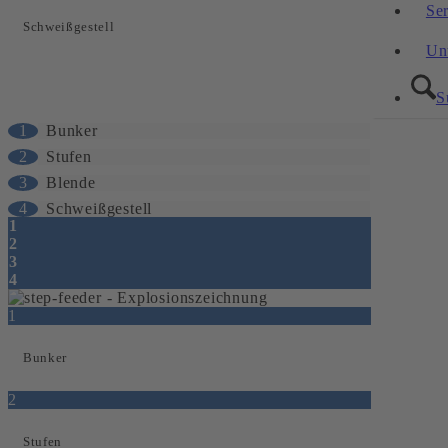
Se
Schweißgestell
Un
S
1
Bunker
2
Stufen
3
Blende
4
Schweißgestell
1
2
3
4
1
Bunker
2
Stufen