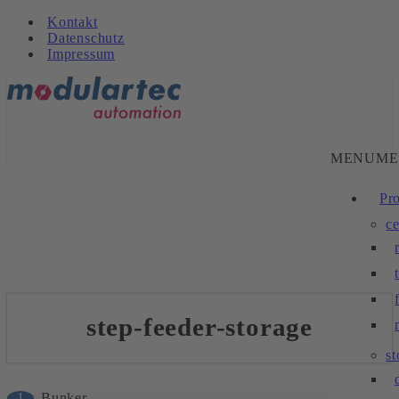
Kontakt
Datenschutz
Impressum
MENU
ME
Pr
ce
step-feeder-storage
s
1
Bunker