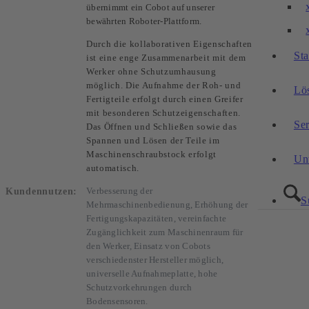
übernimmt ein Cobot auf unserer
bewährten Roboter-Plattform.
Durch die kollaborativen Eigenschaften
St
ist eine enge Zusammenarbeit mit dem
Werker ohne Schutzumhausung
möglich. Die Aufnahme der Roh- und
Lö
Fertigteile erfolgt durch einen Greifer
mit besonderen Schutzeigenschaften.
Se
Das Öffnen und Schließen sowie das
Spannen und Lösen der Teile im
Maschinenschraubstock erfolgt
Un
automatisch.
Kundennutzen:
Verbesserung der
S
Mehrmaschinenbedienung, Erhöhung der
Fertigungskapazitäten, vereinfachte
Zugänglichkeit zum Maschinenraum für
den Werker, Einsatz von Cobots
verschiedenster Hersteller möglich,
universelle Aufnahmeplatte, hohe
Schutzvorkehrungen durch
Bodensensoren.