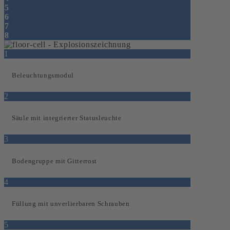
5
6
7
8
1
Beleuchtungsmodul
2
Säule mit integrierter Statusleuchte
3
Bodengruppe mit Gitterrost
4
Füllung mit unverlierbaren Schrauben
5