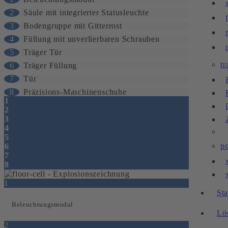
2
Säule mit integrierter Statusleuchte
3
Bodengruppe mit Gitterrost
4
Füllung mit unverlierbaren Schrauben
5
Träger Tür
tr
6
Träger Füllung
7
Tür
8
Präzisions-Maschinenschuhe
1
2
3
4
5
po
6
7
8
1
St
Beleuchtungsmodul
Lö
2