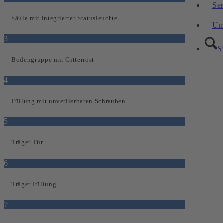
Se
Säule mit integrierter Statusleuchte
Un
3
S
Bodengruppe mit Gitterrost
4
Füllung mit unverlierbaren Schrauben
5
Träger Tür
6
Träger Füllung
7