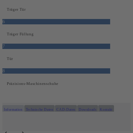
Träger Tür
6
Träger Füllung
7
Tür
8
Präzisions-Maschinenschuhe
Information
Technische Daten
CAD-Daten
Downloads
Kontakt