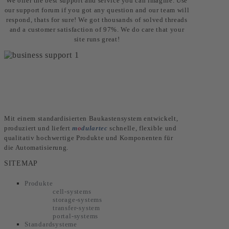
We offer the best support and service you can imagine. Use
our support forum if you got any question and our team will
respond, thats for sure! We got thousands of solved threads
and a customer satisfaction of 97%. We do care that your
site runs great!
Mit einem standardisierten Baukastensystem entwickelt,
produziert und liefert
m
o
dulartec
schnelle, flexible und
qualitativ hochwertige Produkte und Komponenten für
die Automatisierung.
SITEMAP
Produkte
cell-systems
storage-systems
transfer-system
portal-systems
Standardsysteme