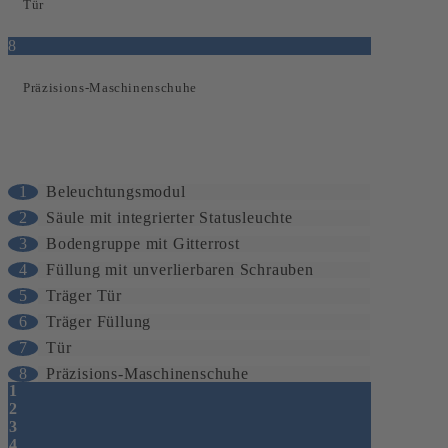
Tür
8
Präzisions-Maschinenschuhe
1
Beleuchtungsmodul
2
Säule mit integrierter Statusleuchte
3
Bodengruppe mit Gitterrost
4
Füllung mit unverlierbaren Schrauben
5
Träger Tür
6
Träger Füllung
7
Tür
8
Präzisions-Maschinenschuhe
1
2
3
4