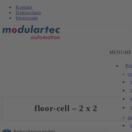
Kontakt
Datenschutz
Impressum
MENU
ME
Pr
ce
floor-cell – 2 x 2
s
1
Beleuchtungsmodul